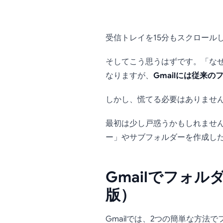
Gmai
受信トレイを15分もスクロール
ル
そしてこう思うはずです。「なぜ
なりますが、
Gmailには従来
しかし、慌てる必要はありません
最初は少し戸惑うかもしれませ
ー」やサブフォルダーを作成し
Gmailでフォ
版）
Gmailでは、2つの簡単な方