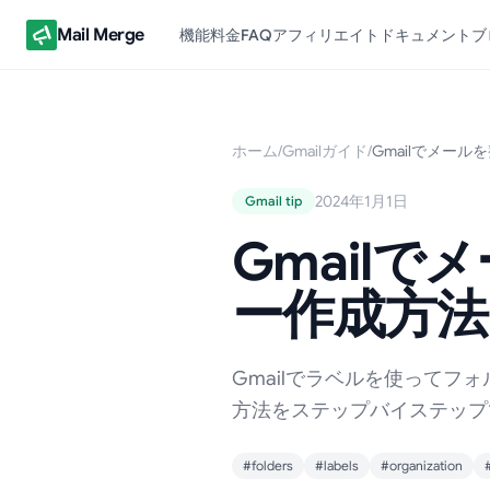
Mail Merge
機能
料金
FAQ
アフィリエイト
ドキュメント
ブ
ホーム
/
Gmailガイド
/
Gmailでメール
2024年1月1日
Gmail tip
Gmail
ー作成方法 
Gmailでラベルを使って
方法をステップバイステップ
#folders
#labels
#organization