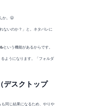
ためのフォ
か。😤
版)
くれないのか？」と。ネタバレに
ル
という機能があるからです。
きるようになります。「フォルダ
る（デスクトップ
ちらも同じ結果になるため、やりや