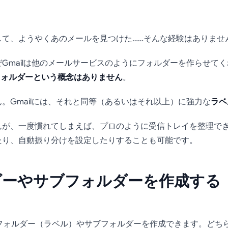
lでメールを整理する
して、ようやくあのメールを見つけた……そんな経験はありません
ダー作成方法 (2025年
Gmailは他のメールサービスのようにフォルダーを作らせて
のフォルダーという概念はありません
。
。Gmailには、それと同等（あるいはそれ以上）に強力な
ラベ
んが、一度慣れてしまえば、プロのように受信トレイを整理で
たり、自動振り分けを設定したりすることも可能です。
ルダーやサブフォルダーを作成す
法でフォルダー（ラベル）やサブフォルダーを作成できます。ど