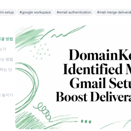
im setup
#google workspace
#email authentication
#mail merge deliverab
해결 방법
는가
하는 방법
정하는 단
결
달률 높이기