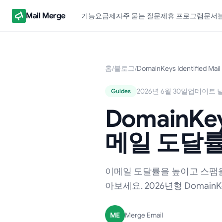
Mail Merge
기능
요금제
자주 묻는 질문
제휴 프로그램
문서
홈
/
블로그
/
DomainKeys Identified 
2026년 6월 30일
업데이트 날짜
Guides
DomainKey
메일 도달률
이메일 도달률을 높이고 스팸을 방지
아보세요. 2026년형 DomainKey
ME
Merge Email