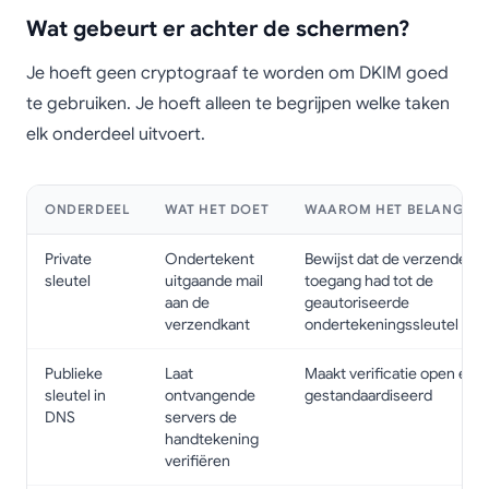
Wat gebeurt er achter de schermen?
Je hoeft geen cryptograaf te worden om DKIM goed
te gebruiken. Je hoeft alleen te begrijpen welke taken
elk onderdeel uitvoert.
ONDERDEEL
WAT HET DOET
WAAROM HET BELANGRIJK
Private
Ondertekent
Bewijst dat de verzender
sleutel
uitgaande mail
toegang had tot de
aan de
geautoriseerde
verzendkant
ondertekeningssleutel
Publieke
Laat
Maakt verificatie open en
sleutel in
ontvangende
gestandaardiseerd
DNS
servers de
handtekening
verifiëren