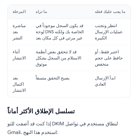
ما يجب عليك فعله
ما تراه
المرحلة
انتظر وتجنب
قد يكون السجل موجوداً في
مباشرة
عمليات الإرسال
لوحة DNS الخاصة بك ولكنه
بعد
الكبيرة
غير مرئي في كل مكان بعد
النشر
اختبر فقط، أو
قد لا تتحقق بعض أنظمة
أثناء
حافظ على حجم
الاستلام من السجل بشكل
الانتشار
منخفض
موثوق
ابدأ الإرسال
يصبح التحقق متسقاً
بعد
العادي
اكتمال
الانتشار
تسلسل الإطلاق الأكثر أماناً
إذا كنت قد أضفت للتو DKIM لنطاق مستخدم في تواصل
Gmail، استخدم هذا النهج: