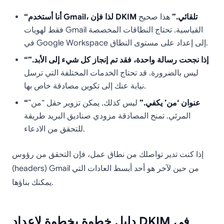
“أنا أستخدم Gmail، لذا فإن DKIM تلقائي.”
هذا صحيح
فقط لهويات Gmail القياسية. تحتاج النطاقات المخصصة
في Google Workspace إلى إعداد على مستوى النطاق.
“إذا نجحت رسالة واحدة، فقد تم إنجاز كل شيء إلى الأبد.”
ليس بالضرورة. قد تحتاج الخدمات المختلفة التي ترسل
نيابة عنك إلى تكوين مصادقة خاص بها.
“عنوان ‘من’ يكفي.”
ليس كذلك. يمكن تزوير حقل “من”
المرئي. تمنح المصادقة مزودي صناديق البريد طريقة
للتحقق من الادعاء.
إذا كنت تدير تواصلك من نطاق عمل، فإن التحقق من رؤوس
(headers) Gmail من حين لآخر هو أحد أبسط العادات التي
يمكنك بناؤها.
دليل خطوة بخطوة لإعداد DKIM في