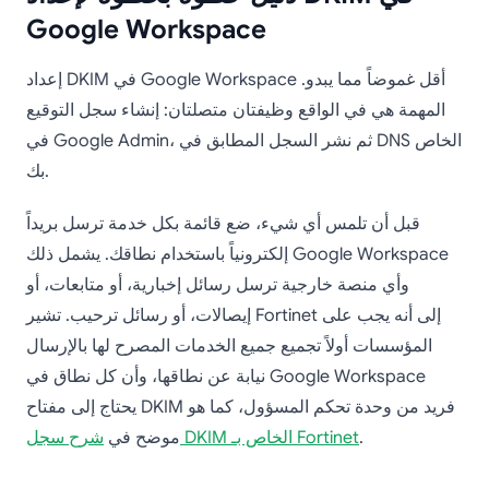
Google Workspace
إعداد DKIM في Google Workspace أقل غموضاً مما يبدو.
المهمة هي في الواقع وظيفتان متصلتان: إنشاء سجل التوقيع
في Google Admin، ثم نشر السجل المطابق في DNS الخاص
بك.
قبل أن تلمس أي شيء، ضع قائمة بكل خدمة ترسل بريداً
إلكترونياً باستخدام نطاقك. يشمل ذلك Google Workspace
وأي منصة خارجية ترسل رسائل إخبارية، أو متابعات، أو
إيصالات، أو رسائل ترحيب. تشير Fortinet إلى أنه يجب على
المؤسسات أولاً تجميع جميع الخدمات المصرح لها بالإرسال
نيابة عن نطاقها، وأن كل نطاق في Google Workspace
يحتاج إلى مفتاح DKIM فريد من وحدة تحكم المسؤول، كما هو
.
شرح سجل DKIM الخاص بـ Fortinet
موضح في