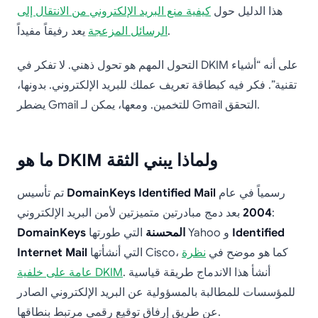
هذا الدليل حول
كيفية منع البريد الإلكتروني من الانتقال إلى
يعد رفيقاً مفيداً.
الرسائل المزعجة
التحول المهم هو تحول ذهني. لا تفكر في DKIM على أنه “أشياء
تقنية”. فكر فيه كبطاقة تعريف عملك للبريد الإلكتروني. بدونها،
يضطر Gmail للتخمين. ومعها، يمكن لـ Gmail التحقق.
ما هو DKIM ولماذا يبني الثقة
رسمياً في عام
DomainKeys Identified Mail
تم تأسيس
بعد دمج مبادرتين متميزتين لأمن البريد الإلكتروني:
2004
Identified
التي طورتها Yahoo و
DomainKeys المحسنة
التي أنشأتها Cisco، كما هو موضح في
نظرة
Internet Mail
. أنشأ هذا الاندماج طريقة قياسية
عامة على خلفية DKIM
للمؤسسات للمطالبة بالمسؤولية عن البريد الإلكتروني الصادر
عن طريق إرفاق توقيع رقمي مرتبط بنطاقها.