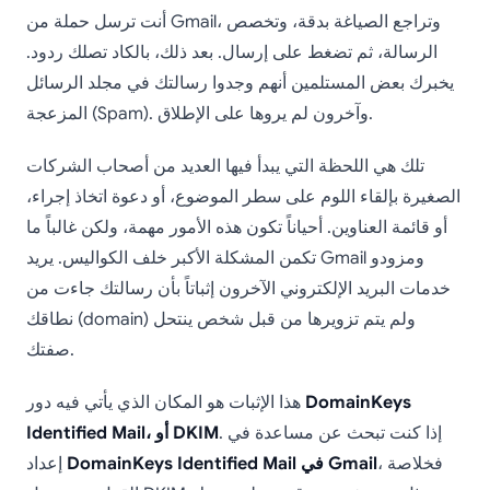
أنت ترسل حملة من Gmail، وتراجع الصياغة بدقة، وتخصص
الرسالة، ثم تضغط على إرسال. بعد ذلك، بالكاد تصلك ردود.
يخبرك بعض المستلمين أنهم وجدوا رسالتك في مجلد الرسائل
المزعجة (Spam). وآخرون لم يروها على الإطلاق.
تلك هي اللحظة التي يبدأ فيها العديد من أصحاب الشركات
الصغيرة بإلقاء اللوم على سطر الموضوع، أو دعوة اتخاذ إجراء،
أو قائمة العناوين. أحياناً تكون هذه الأمور مهمة، ولكن غالباً ما
تكمن المشكلة الأكبر خلف الكواليس. يريد Gmail ومزودو
خدمات البريد الإلكتروني الآخرون إثباتاً بأن رسالتك جاءت من
نطاقك (domain) ولم يتم تزويرها من قبل شخص ينتحل
صفتك.
DomainKeys
هذا الإثبات هو المكان الذي يأتي فيه دور
. إذا كنت تبحث عن مساعدة في
Identified Mail، أو DKIM
، فخلاصة
DomainKeys Identified Mail في Gmail
إعداد