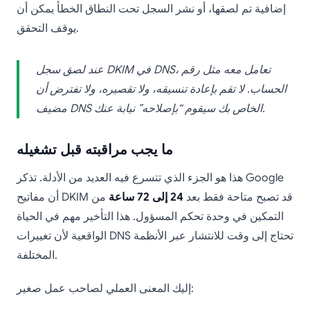
إضافية تم لصقها، أو نشر السجل تحت النطاق الخطأ يمكن أن
يوقف التحقق.
عند لصق سجل DKIM في DNS، تعامل معه مثل رقم
الحساب. لا تقم بإعادة تنسيقه، ولا تقصيره، ولا تفترض أن
مضيف DNS الخاص بك سيقوم “بإصلاحه” نيابة عنك.
ما يجب مراقبته قبل تشغيله
هذا هو الجزء الذي تتسرع فيه العديد من الأدلة. تذكر Google
أن مفاتيح DKIM قد تصبح متاحة فقط بعد
24 إلى 72 ساعة
من
التمكين في وحدة تحكم المسؤول. هذا التأخير مهم في الحياة
الواقعية لأن تغييرات DNS تحتاج إلى وقت للانتشار عبر الأنظمة
المختلفة.
إليك المعنى العملي لصاحب عمل صغير: